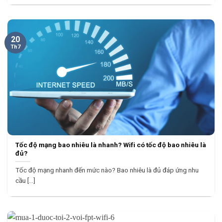
20
Th7
Tốc độ mạng bao nhiêu là nhanh? Wifi có tốc độ bao nhiêu là
đủ?
Tốc độ mạng nhanh đến mức nào? Bao nhiêu là đủ đáp ứng nhu
cầu [...]