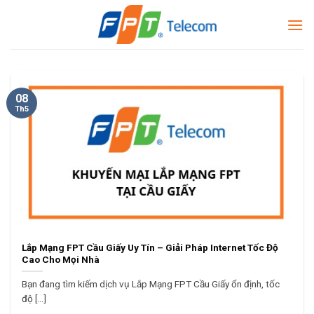
Bỏ
qua
nội
dung
08
Th5
Lắp Mạng FPT Cầu Giấy Uy Tín – Giải Pháp Internet Tốc Độ
Cao Cho Mọi Nhà
Bạn đang tìm kiếm dịch vụ Lắp Mạng FPT Cầu Giấy ổn định, tốc
độ [...]