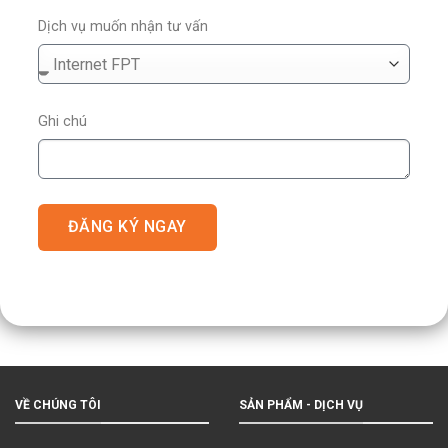
Dịch vụ muốn nhận tư vấn
Ghi chú
ĐĂNG KÝ NGAY
VỀ CHÚNG TÔI
SẢN PHẨM - DỊCH VỤ